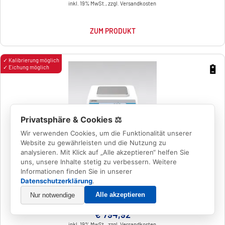
inkl. 19% MwSt., zzgl. Versandkosten
ZUM PRODUKT
✓ Kalibrierung möglich
🔋
✓ Eichung möglich
Privatsphäre & Cookies ⚖️
Wir verwenden Cookies, um die Funktionalität unserer
Website zu gewährleisten und die Nutzung zu
analysieren. Mit Klick auf „Alle akzeptieren“ helfen Sie
Präzisionswaage WLC 0,6/A1/C/2/IO
uns, unsere Inhalte stetig zu verbessern. Weitere
Informationen finden Sie in unserer
Datenschutzerklärung
.
Wägebereich [Max]:
0.6 kg
Ablesbarkeit [d]:
0,01 g
Alle akzeptieren
Nur notwendige
€ 794,92
inkl. 19% MwSt., zzgl. Versandkosten