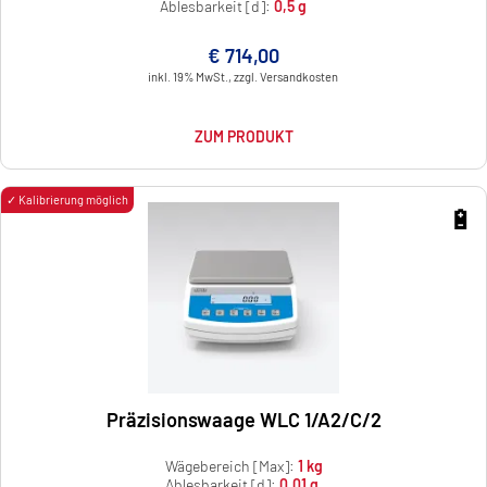
Ablesbarkeit [d]:
0,5 g
€ 714,00
inkl. 19% MwSt., zzgl. Versandkosten
ZUM PRODUKT
✓ Kalibrierung möglich
🔋
Präzisionswaage WLC 1/A2/C/2
Wägebereich [Max]:
1 kg
Ablesbarkeit [d]:
0,01 g