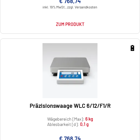
€ 768,74
inkl. 19% MwSt., zzgl. Versandkosten
ZUM PRODUKT
🔋
Präzisionswaage WLC 6/12/F1/R
Wägebereich [Max]:
6 kg
Ablesbarkeit [d]:
0,1 g
€ 768,74