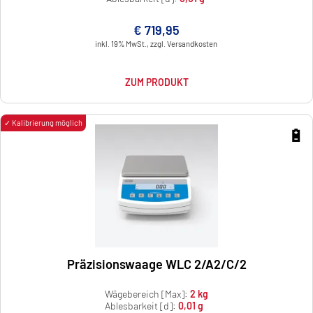
€ 719,95
inkl. 19% MwSt., zzgl. Versandkosten
ZUM PRODUKT
✓ Kalibrierung möglich
🔋
Präzisionswaage WLC 2/A2/C/2
Wägebereich [Max]:
2 kg
Ablesbarkeit [d]:
0,01 g