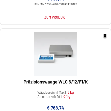
inkl. 19% MwSt., zzgl. Versandkosten
ZUM PRODUKT
🔋
Präzisionswaage WLC 6/12/F1/K
Wägebereich [Max]:
6 kg
Ablesbarkeit [d]:
0,1 g
€ 768,74