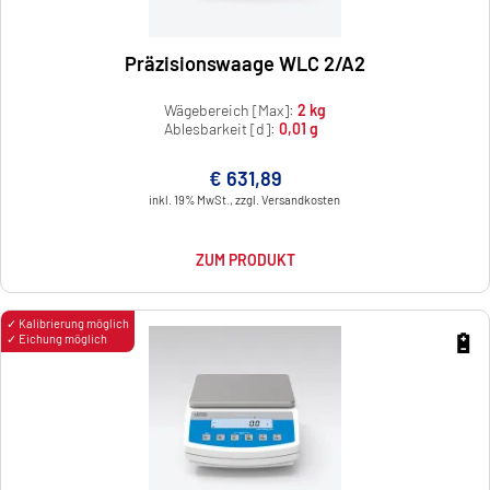
Präzisionswaage WLC 2/A2
Wägebereich [Max]:
2 kg
Ablesbarkeit [d]:
0,01 g
€ 631,89
inkl. 19% MwSt., zzgl. Versandkosten
ZUM PRODUKT
✓ Kalibrierung möglich
🔋
✓ Eichung möglich