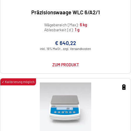
Präzisionswaage WLC 6/A2/1
Wägebereich [Max]:
6 kg
Ablesbarkeit [d]:
1 g
€ 640,22
inkl. 19% MwSt., zzgl. Versandkosten
ZUM PRODUKT
✓ Kalibrierung möglich
🔋