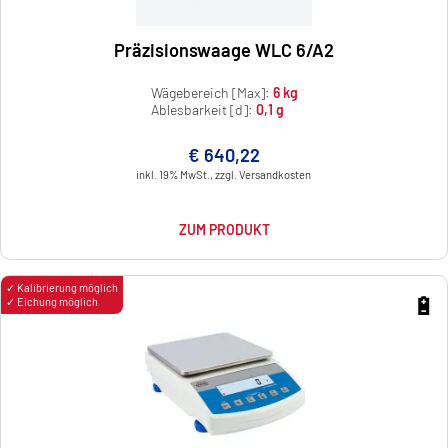
Präzisionswaage WLC 6/A2
Wägebereich [Max]:
6 kg
Ablesbarkeit [d]:
0,1 g
€ 640,22
inkl. 19% MwSt., zzgl. Versandkosten
ZUM PRODUKT
✓ Kalibrierung möglich
🔋
✓ Eichung möglich