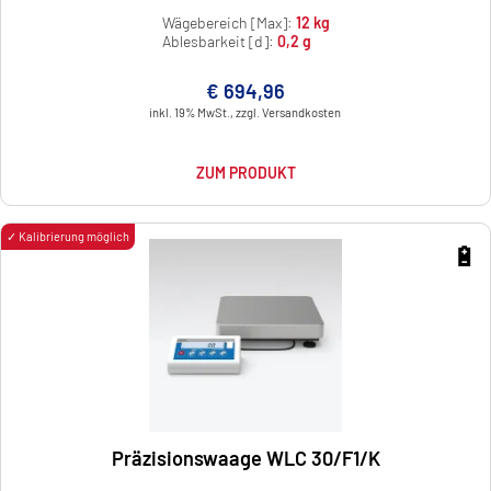
Wägebereich [Max]:
12 kg
Ablesbarkeit [d]:
0,2 g
€ 694,96
inkl. 19% MwSt., zzgl. Versandkosten
ZUM PRODUKT
✓ Kalibrierung möglich
🔋
Präzisionswaage WLC 30/F1/K