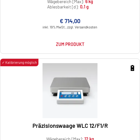
Wägebereich [Max]:
6 kg
Ablesbarkeit [d]:
0,1 g
€ 714,00
inkl. 19% MwSt., zzgl. Versandkosten
ZUM PRODUKT
✓ Kalibrierung möglich
🔋
Präzisionswaage WLC 12/F1/R
Wägebereich [Max]:
12 kg