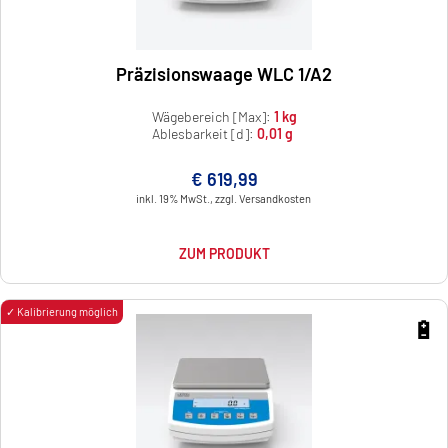
Präzisionswaage WLC 1/A2
Wägebereich [Max]:
1 kg
Ablesbarkeit [d]:
0,01 g
€ 619,99
inkl. 19% MwSt., zzgl. Versandkosten
ZUM PRODUKT
✓ Kalibrierung möglich
🔋