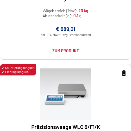
Wägebereich [Max]:
20 kg
Ablesbarkeit [d]:
0,1 g
€ 689,01
inkl. 19% MwSt., zzgl. Versandkosten
ZUM PRODUKT
✓ Kalibrierung möglich
🔋
✓ Eichung möglich
Präzisionswaage WLC 6/F1/K