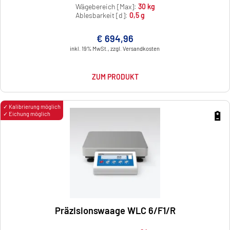
Wägebereich [Max]:
30 kg
Ablesbarkeit [d]:
0,5 g
€ 694,96
inkl. 19% MwSt., zzgl. Versandkosten
ZUM PRODUKT
✓ Kalibrierung möglich
🔋
✓ Eichung möglich
Präzisionswaage WLC 6/F1/R