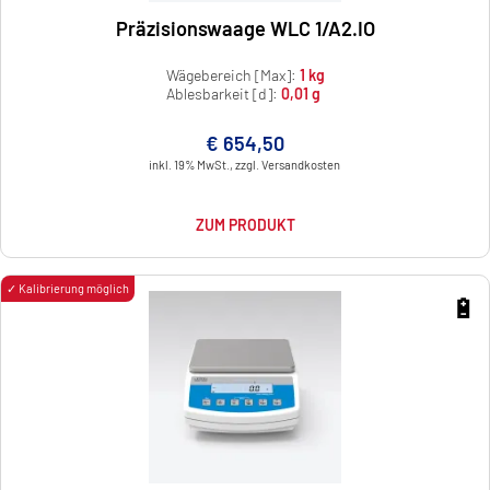
Präzisionswaage WLC 1/A2.IO
Wägebereich [Max]:
1 kg
Ablesbarkeit [d]:
0,01 g
€ 654,50
inkl. 19% MwSt., zzgl. Versandkosten
ZUM PRODUKT
✓ Kalibrierung möglich
🔋