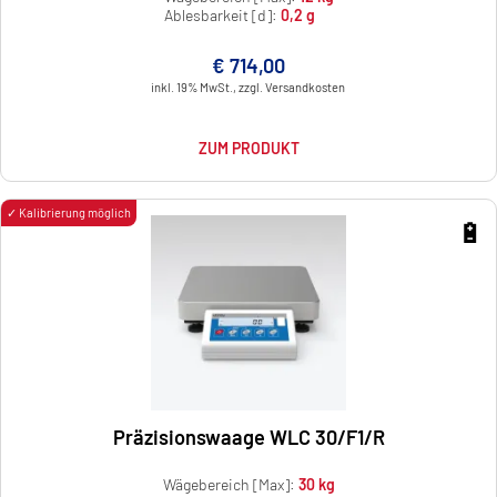
Ablesbarkeit [d]:
0,2 g
€ 714,00
inkl. 19% MwSt., zzgl. Versandkosten
ZUM PRODUKT
✓ Kalibrierung möglich
🔋
Präzisionswaage WLC 30/F1/R
Wägebereich [Max]:
30 kg