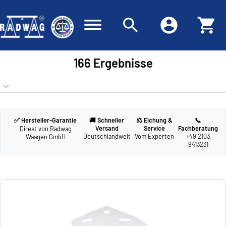
dehaze
search
account_circle
shopping_cart
166 Ergebnisse
keyboard_arrow_down
✅ Hersteller-Garantie
🚚 Schneller
⚖️ Eichung &
📞
Versand
Service
Fachberatung
Direkt von Radwag
Deutschlandweit
Vom Experten
+49 2103
Waagen GmbH
9413231