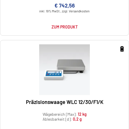
€ 742,56
inkl. 19% MwSt., zzgl. Versandkosten
ZUM PRODUKT
🔋
Präzisionswaage WLC 12/30/F1/K
Wägebereich [Max]:
12 kg
Ablesbarkeit [d]:
0,2 g