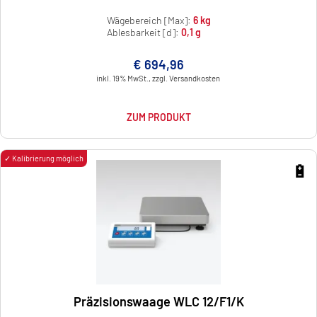
Wägebereich [Max]:
6 kg
Ablesbarkeit [d]:
0,1 g
€ 694,96
inkl. 19% MwSt., zzgl. Versandkosten
ZUM PRODUKT
✓ Kalibrierung möglich
🔋
Präzisionswaage WLC 12/F1/K