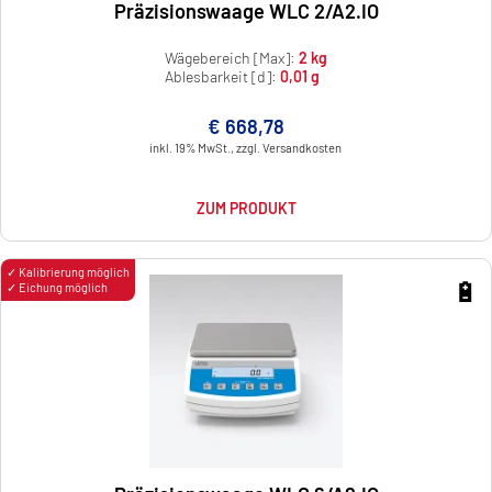
Präzisionswaage WLC 2/A2.IO
Wägebereich [Max]:
2 kg
Ablesbarkeit [d]:
0,01 g
€ 668,78
inkl. 19% MwSt., zzgl. Versandkosten
ZUM PRODUKT
✓ Kalibrierung möglich
🔋
✓ Eichung möglich