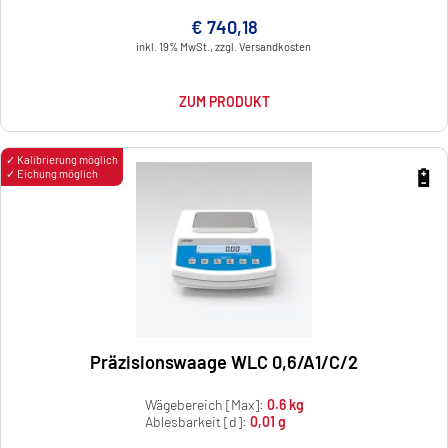
€ 740,18
inkl. 19% MwSt., zzgl. Versandkosten
ZUM PRODUKT
✓ Kalibrierung möglich
🔋
✓ Eichung möglich
Präzisionswaage WLC 0,6/A1/C/2
Wägebereich [Max]:
0.6 kg
Ablesbarkeit [d]:
0,01 g