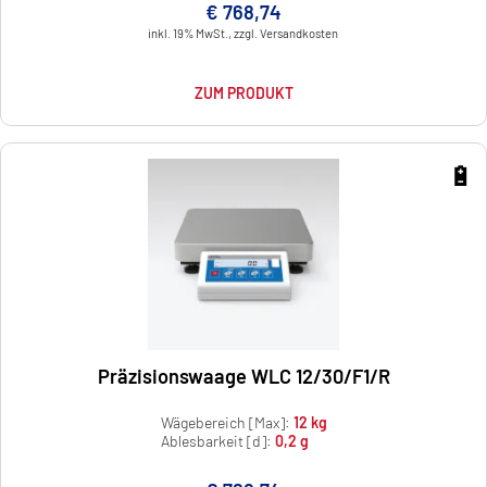
€ 768,74
inkl. 19% MwSt., zzgl. Versandkosten
ZUM PRODUKT
🔋
Präzisionswaage WLC 12/30/F1/R
Wägebereich [Max]:
12 kg
Ablesbarkeit [d]:
0,2 g