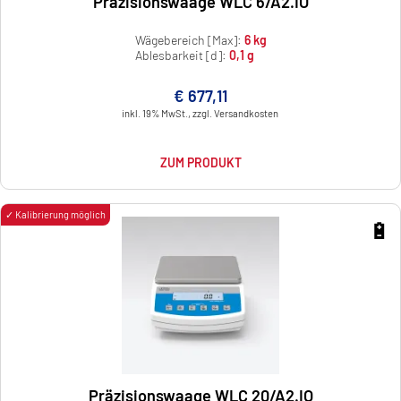
Präzisionswaage WLC 6/A2.IO
Wägebereich [Max]:
6 kg
Ablesbarkeit [d]:
0,1 g
€ 677,11
inkl. 19% MwSt., zzgl. Versandkosten
ZUM PRODUKT
✓ Kalibrierung möglich
🔋
Präzisionswaage WLC 20/A2.IO